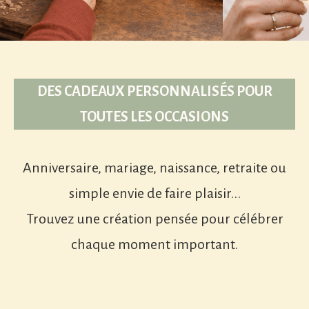
DES CADEAUX PERSONNALISÉS POUR
TOUTES LES OCCASIONS
Anniversaire, mariage, naissance, retraite ou
simple envie de faire plaisir...
Trouvez une création pensée pour célébrer
chaque moment important.
Mariage
Anniversaire
Des souvenirs gravés pour le plus
Offrez un souvenir qui fera sourire
beau des "oui".
VOIR LES CRÉATIONS
bien après la fête
VOIR LES CRÉATIONS