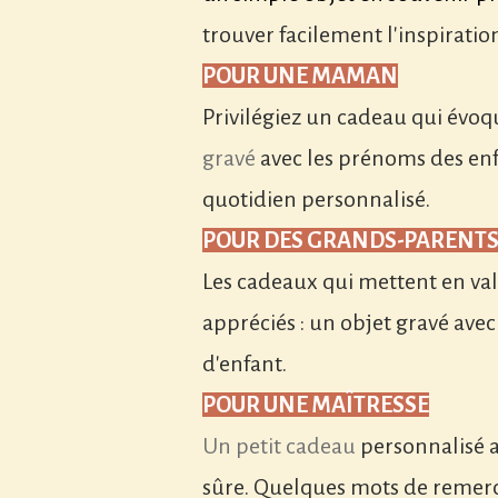
trouver facilement l'inspiratio
POUR UNE MAMAN
Privilégiez un cadeau qui évoq
gravé
avec les prénoms des en
quotidien personnalisé.
POUR DES GRANDS-PARENT
Les cadeaux qui mettent en vale
appréciés : un objet gravé ave
d'enfant.
POUR UNE MAÎTRESSE
Un petit cadeau
personnalisé 
sûre. Quelques mots de remerc